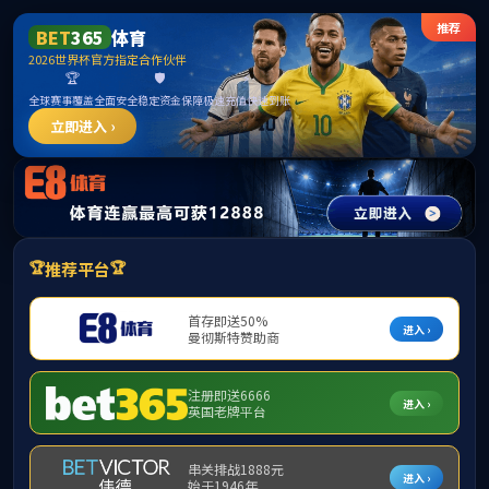
******
必赢优惠y272net(China)最新App Store
首页
中心概况
学术队伍
学术交流
当前位置：
首页
>
人才培养
>
人才培养
党建与思政